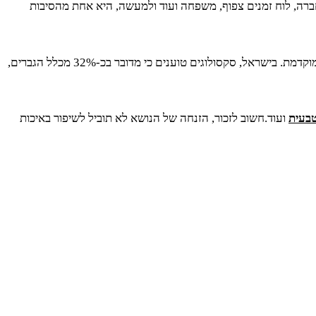
חברה, לוח זמנים צפוף, משפחה ועוד ולמעשה, היא אחת מהסיבות
במחקר שערכו באוניברסיטת בולטימור, כמחצית מכלל הגברים הנבדקים הודו שהם חווים קושי להחזיק זקפה לאורך זמן ולמעשה, חווים שפיכה מוקדמת. בישראל, סקסולוגים טוענים כי מדובר בכ-32% מכלל הגברים,
טבעית
ועוד.חשוב לזכור, הזנחה של הנושא לא תוביל לשיפור באיכות