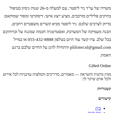
משרדו של עו"ד ניר ליסטר, עם למעלה מ-26 שנות ניסיון בטיפול
בתיקים פליליים מורכבים, מציע ייצוג אישי, דיסקרטי ומסור שמותאם
בדיוק לצרכים שלכם. ניר ליסטר מביא קשרים משפטיים רחבים,
הבנה מעמיקה של המערכת, ואסטרטגיה חכמה שמגנה על זכויותיכם
בכל שלב. צרו קשר עוד היום בטלפון 055-432-8888 או במייל
plilister.nl@gmail.com והתחילו להגן על החיים שלכם ברגע
האמת.
Gifted
·
Online
מגזין מתנות והשראה — מאמרים, מדריכים והמלצות עדכניות לכל אירוע
ולכל אדם שיקר לך.
קטגוריות
קישורים
בית
צור קשר