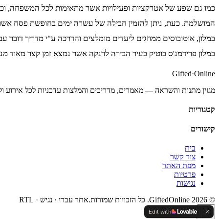
כמו גם שפע של אטרקציות ופעילויות אשר מתאימות לכל המשפחה, וכוללות
המושלמת. כעת, ניתן להזמין חבילה של עשרה ימים בחופשת פסח אשר כו
במלון פרידמנ'ס בוטיק בעיר הבירה לרנקה אשר נמצא זמן קצר מאוד 
Gifted
·
Online
מגזין מתנות והשראה — מאמרים, מדריכים והמלצות עדכניות לכל אירוע ול
קטגוריות
קישורים
בית
צור קשר
מפת האתר
פרטיות
נגישות
©
2026
GiftedOnline. כל הזכויות שמורות.
אתר עברי · נגיש · RTL
Edit with