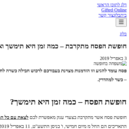
דלג לתוכן הראשי
Gifted
·
Online
בית
בלוג
צור קשר
בלוג
חופשת הפסח מתקרבת – כמה זמן היא תימשך ואי
3 באפריל 2019
פסח עומד להגיע וזו הזדמנות מצוינת בעבורכם לרכוש חבילה כשרה ל
– כשר למהדרין.
חופשת הפסח – כמה זמן היא תימשך?
חופשת פסח אשר מתקרבת בצעדי ענק מאפשרת לכם
לצאת עם כל המ
התאריכים הם החל מ מיום חמישי, ו' בניסן התשע"ט, 11 באפריל 2019, עד יום שבת, כ"ב בניסן התשע"ט, 27 באפריל 2018. הלימודים יתחדשו ביום ראשון, כ"ג בניסן התשע"ח, 28 באפריל 2019.