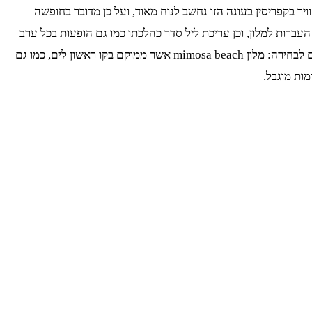
יר בקפריסין בעונה הזו נחשב לנוח מאוד, ועל כן מדובר בחופשה
ברות למלון, וכן עריכת ליל סדר כהלכתו כמו גם הופעות בכל ערב
במלון, אוטובוסים ממוזגים ליעדים מומלצים והדרכה ע"י מדריך דובר עברית. החבילות אשר מוצעות מתייחסות לשני מלונות מרכזיים אשר ניתנים לבחירה: מלון mimosa beach אשר ממוקם בקו ראשון לים, כמו גם
ות מוגבל.