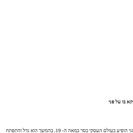
א בו על פני
ייעוץ אסטרטגי מקצועי של חברה מנוסה יסייע לכם להשיג מטרה זו, להגדיל את מספר הלקוחות שלכם ולהתפתח כעסק. תחום הייעוץ האסטרטגי הופיע בעולם העסקי כסר במאה ה- 19. בהמשך הוא גדל והתפתח