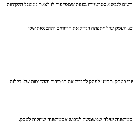
שים לגבש אסטרטגיות נכונות שמסייעות לו לצאת ממעגל הלקוחות
, העסק יגדל ויתפתח ויגדיל את הרווחים וההכנסות שלו.
ובי בעסק ותסייע לעסק להגדיל את המכירות וההכנסות שלו בקלות
סטרטגיית האוקיינוס הכחול פותחה על ידי צ'אן קים ורנה מוברן שהציגו אותה בספרם בשנת 2004. מדובר באסטרטגיה יעילה שמשמשת לגיבוש אסטרטגיה שיווקית לעסק.