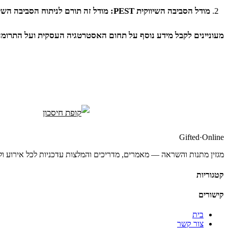
מודל הסביבה השיווקית PEST: מודל זה תורם לניתוח הסביבה השיווקית החיצונית של העסק או החברה על פי הסביבה הפוליטית, הסביבה הכלכלית, הסביבה החברתית והסביבה הטכנולוגית.
מעוניינים לקבל מידע נוסף על תחום האסטרטגיה העסקית ועל התרומ
Gifted
·
Online
מגזין מתנות והשראה — מאמרים, מדריכים והמלצות עדכניות לכל אירוע ול
קטגוריות
קישורים
בית
צור קשר