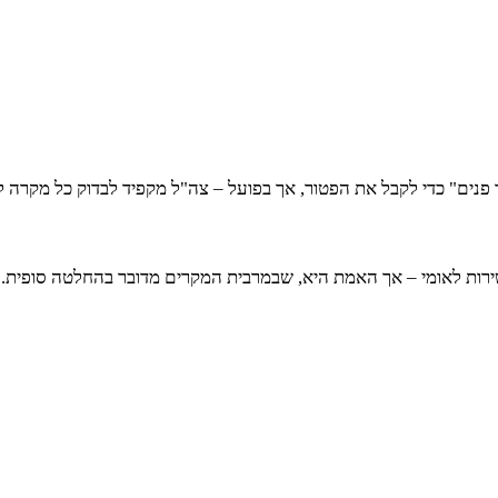
21. רבים סבורים שניתן "להעמיד פנים" כדי לקבל את הפטור, אך בפועל – צה"ל מקפיד לבד
ירות לאומי – אך האמת היא, שבמרבית המקרים מדובר בהחלטה סופית. ר