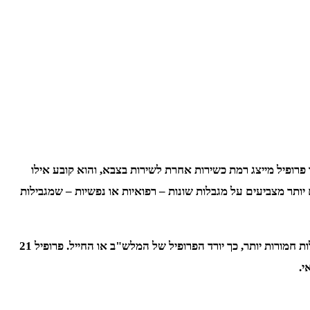
ופיל מייצג רמת כשירות אחרת לשירות בצבא, והוא קובע אילו
מלאה לשירות קרבי, ואילו פרופילים נמוכים יותר מצביעים על מגבלות שונות – רפואיות או נפשיות – שמגבילות
המנגנון הזה מופעל באמצעות בדיקות רפואיות, מבחנים פסיכוטכניים, ראיונות אישיים, ולעיתים גם המלצות של מומחים אזרחיים. ככל שהמגבלות חמורות יותר, כך יורד הפרופיל של המלש"ב או החייל. פרופיל 21
י.