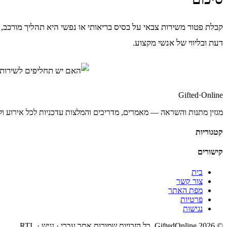
קבלת פטור משירות צבאי על בסיס בריאותי או נפשי היא תהליך מורכב,
דעת ובליווי של אנשי מקצוע.
Gifted
·
Online
מגזין מתנות והשראה — מאמרים, מדריכים והמלצות עדכניות לכל אירוע ול
קטגוריות
קישורים
בית
צור קשר
מפת האתר
פרטיות
נגישות
©
2026
GiftedOnline. כל הזכויות שמורות.
אתר עברי · נגיש · RTL