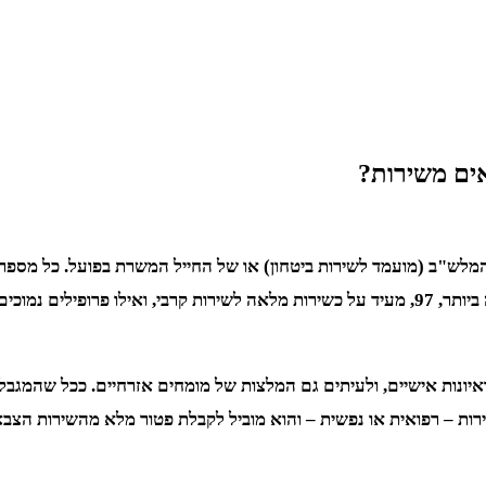
לש"ב (מועמד לשירות ביטחון) או של החייל המשרת בפועל. כל מספר פר
תפקידים החייל יוכל למלא ובאילו יחידות יוכל להשתבץ. הפרופיל הגבוה ביותר, 97, מעיד על כשירות 
ות – רפואית או נפשית – והוא מוביל לקבלת פטור מלא מהשירות הצבא