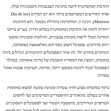
התרבות המקסיקנית ידועה בחגיגות הצבעוניות והססגוניות שלה,
ואחד האירועים המפורסמים ביותר הוא יום המתים (Día de los
Muertos). חגיגה זו, המתקיימת בתחילת נובמבר, היא הזדמנות
ייחודית לחוות את התרבות המקסיקנית במלוא הדרה. בערים ברחבי
המדינה תוכלו לראות מזבחות צבעוניים, תהלוכות ססגוניות ומופעי
רחוב מרהיבים. פסטיבל חשוב נוסף הוא גואלאגאצה באואחקה,
המתקיים בחודש יולי. זהו אחד הפסטיבלים התרבותיים הגדולים ביותר
במקסיקו, המציג את המסורת והאמנות של מדינת אואחקה. במהלך
הפסטיבל תוכלו ליהנות ממופעי ריקוד, מוזיקה, תערוכות אמנות ואוכל
מסורתי.
ביקור במקסיקו מציע חוויה עשירה ומגוונת שקשה למצוא במקומות
אחרים בעולם. מהאתרים ההיסטוריים המרשימים ועד לחופים
הטרופיים המרהיבים, מהמטבח העשיר ועד לפסטיבלים הססגוניים,
מקסיקו היא יעד שמבטיח חוויה בלתי נשכחת לכל מטייל. כדי להפיק