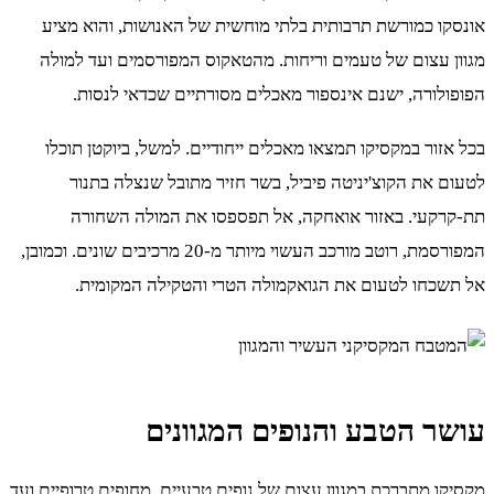
אונסקו כמורשת תרבותית בלתי מוחשית של האנושות, והוא מציע
מגוון עצום של טעמים וריחות. מהטאקוס המפורסמים ועד למולה
הפופולורה, ישנם אינספור מאכלים מסורתיים שכדאי לנסות.
בכל אזור במקסיקו תמצאו מאכלים ייחודיים. למשל, ביוקטן תוכלו
לטעום את הקוצ'יניטה פיביל, בשר חזיר מתובל שנצלה בתנור
תת-קרקעי. באזור אואחקה, אל תפספסו את המולה השחורה
המפורסמת, רוטב מורכב העשוי מיותר מ-20 מרכיבים שונים. וכמובן,
אל תשכחו לטעום את הגואקמולה הטרי והטקילה המקומית.
עושר הטבע והנופים המגוונים
מקסיקו מתברכת במגוון עצום של נופים טבעיים, מחופים טרופיים ועד