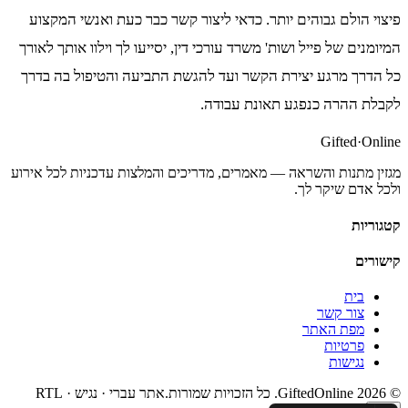
פיצוי הולם גבוהים יותר. כדאי ליצור קשר כבר כעת ואנשי המקצוע
המיומנים של פייל ושות' משרד עורכי דין, יסייעו לך וילוו אותך לאורך
כל הדרך מרגע יצירת הקשר ועד להגשת התביעה והטיפול בה בדרך
לקבלת ההרה כנפגע תאונת עבודה.
Gifted
·
Online
מגזין מתנות והשראה — מאמרים, מדריכים והמלצות עדכניות לכל אירוע
ולכל אדם שיקר לך.
קטגוריות
קישורים
בית
צור קשר
מפת האתר
פרטיות
נגישות
©
2026
GiftedOnline. כל הזכויות שמורות.
אתר עברי · נגיש · RTL