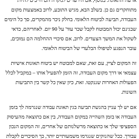
ארעה התאונה. בנוסף, אם היו עדים למקרה הם חייבים להיות
מתוחקרים גם כן. בשלב הבא, מגיש התובע, לרוב באמצעות מקום
העבודה, תביעה לביטוח הלאומי. בחלק ניכר מהמקרים, סך כל הימים
שבגינם יכול המבוטח לקבל שכר עוד' על 90 יום. לאחריהם, כדאי
לשקול את המשך הצעדים. לרוב, אם סיכויי ההחלמה הם נמוכים,
עובר הנפגע לטיפולו הבלעדי של הביטוח הלאומי.
זה המקום לציין, עם זאת, שאם למבוטח יש ביטוח תאונות אישיות
עצמאי או דרך מקום העבודה, זה הזמן להפעיל אותו – במקביל לכלל
הפעולות האחרות שננקטו. זאת, כיון שאין כל קשר בין התביעות
השונות.
אם יש לך עניין בהגשת תביעה בגין תאונת עבודה שנגרמה לך בזמן
העבודה או בזמן השהייה במקום העבודה, בין אם כתוצאה מהעיסוק
הספציפי שלך או כתוצאה מרשלנותם של אחרים, זה המקום הנכון
עבורך. ככל שהנזקים שנגרמו משמעותיים יותר, כך הסיכויים לקבלת