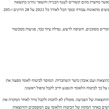
המדינה מפרסם מדי שנה דו"ח על מספר נפגעי העבודה. במחצית הראשונה של שנת 2021 נהרגו בתאונות עבודה 23 איש כאשר מחצית מהם קשורים לענף הבנייה והשאר נהרגו כתוצאה
מתאונות בענף המסחר והתעשייה. נתוני הסטטיסטיקה מלמדים על תוצאות דומות לשנת 2020. רק בחודש יוני למשל, דווח על 5 הרוגים ו-35 פצועים מתאונות עבודה ובסך הכל לאורך כל 2021 על 28 הרוגים ו-205
רים מסוכנים, חשיפה לרעש, נפילת ציוד כבד, פגיעות ממכשור
הוצאות ועם אובדן כושר השתכרות. המוסד לביטוח לאומי מפצה את
ל כך לביטוח הלאומי והנפגע חייב לקבל טיפול ראשוני.
ת והתוצאות של הפגיעה. מומלץ לא לחכות ולקבל מייד לאחר המקרה את
גם במקרה של תאונת עבודה. את התביעה מגישים באתר המקוון של הביטוח הלאומי עם המסמכים וההוצאות