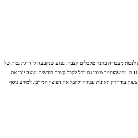
עדרות מהעבודה ולאחר מכן יש להגיש תביעה לנכות מעבודה בגינה מקבלים קצבה. נפגע שנקבעה לו דרגת נכות של
100% יכול לקבל עד 34,234 ₪ לחודש. אם הנפגע הוא לפני גיל 21 ואינו בן קיבוץ, מענק הנכות שיקבל יהיה בהתאם להכנסה חודשית של 10,551 ₪. מי שהוחמר מצבו גם יוכל לקבל קצבה חודשית ממנה ינכו את
 עורך דין תאונות עבודה ולקבל את הפיצוי המירבי. למידע נוסף