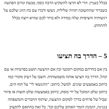
בכלל בעניין. הרי לא תרצו להשקיע הרבה כסף, טבעת וגורם הפתעה
כשברור שהתשובה תהיה שלילית. גששו ודברו עם בת הזוג שלכם על
רגשותיה והציפיות שלה במידה ולא ברור לכם שהיא רוצה בכלל
להתחתן.
5 – הדרך בה תציעו
בין אם בחרתם במקום רומנטי ובין אם ההצעה תוצע בפרטיות או עם
קהל, הדרך בה תציעו אותה משמעותית. חשבו על רעיון מקורי כמו
כיתוב באמצעים שונים. למשל, כיתוב: "התנשאי לי" על חוף הים,
כיתוב שלט המובל על ידי מסוק, כיתוב באמצעות שלט חוצות או פיזור
שביל של פרחים בדרך למקום ההצעה, שיתוף החברים והמשפחה
בנגינה, הזמנת הזמר האהוב עליכם וכד'. כל זאת בהתאם לתקציב