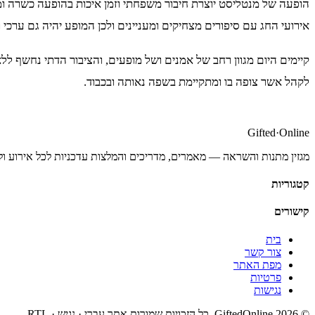
הופעה של מנטליסט יוצרת חיבור משפחתי וזמן איכות בהופעה כשרה ו
אירועי החג עם סיפורים מצחיקים ומעניינים ולכן המופע יהיה גם ערכי
קיימים היום מגוון רחב של אמנים ושל מופעים, והציבור הדתי נחשף 
לקהל אשר צופה בו ומתקיימת בשפה נאותה ובכבוד.
Gifted
·
Online
מגזין מתנות והשראה — מאמרים, מדריכים והמלצות עדכניות לכל אירוע ול
קטגוריות
קישורים
בית
צור קשר
מפת האתר
פרטיות
נגישות
©
2026
GiftedOnline. כל הזכויות שמורות.
אתר עברי · נגיש · RTL