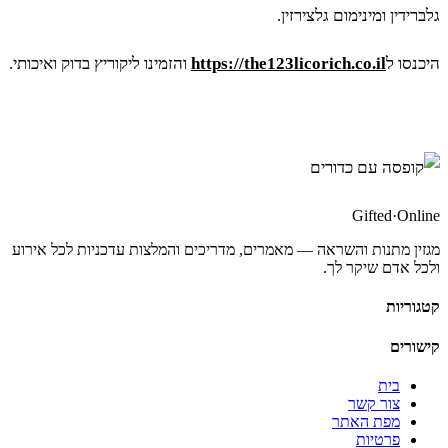
גלברידין ומינימום גלצירזין.
היכנסו ל
https://the123licorich.co.il
והזמינו ליקוריץ בדוק ואיכותי.
Gifted
·
Online
מגזין מתנות והשראה — מאמרים, מדריכים והמלצות עדכניות לכל אירוע
ולכל אדם שיקר לך.
קטגוריות
קישורים
בית
צור קשר
מפת האתר
פרטיות