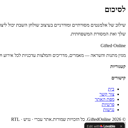
לסיכום
שילוב של אלמנטים מסורתיים ומודרניים בעיצוב שולחן השבת יכול ליצו
שלך ואת המסורת המשפחתית.
Gifted
·
Online
מגזין מתנות והשראה — מאמרים, מדריכים והמלצות עדכניות לכל אירוע ול
קטגוריות
קישורים
בית
צור קשר
מפת האתר
פרטיות
נגישות
©
2026
GiftedOnline. כל הזכויות שמורות.
אתר עברי · נגיש · RTL
Edit with