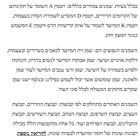
בכלל בעיות. שמנים צמחיים כוללים: ויטמין A השומר על תקינותם
של הקרומים הריריים, ויטמין D המסייע לשמירת הסידן בעצמות,
ויטמין K המיועד לשמור על איזון קרישיות הדם וויטמין E המשמש
כנוגד חמצון חזק.
השמנים הנפוצים הם: שמן זית המיועד לכאבים בשרירים ובעצמות,
דלקות אוזניים ושיער. שמן אבוקדו המיועד לנשים בהריון, תינוקות
ולסיוע בשמירה על השיער, שמן זרעי ענבים המיועד לעור שמן
ולאקנה, שמן שומשום אשר יכול לשמש כפילינג ובנוסף ישנו שמן
שקדים מתוקים המעולה לכלל סוגי העור.
השמנים האתרים מתחלקים לפי קבוצות: קבוצת ההדרים, קבוצת
העצים, קבוצת השרפים, קבוצת הטחב, קבוצת השורשים, קבוצת
התבלינים, קבוצת הפרחים ועוד. כל אחת מהקבוצות הללו מכילה
תכונות שונות של חומר ומיועדת לבעיות שונות,
לקריאה נוספת
.