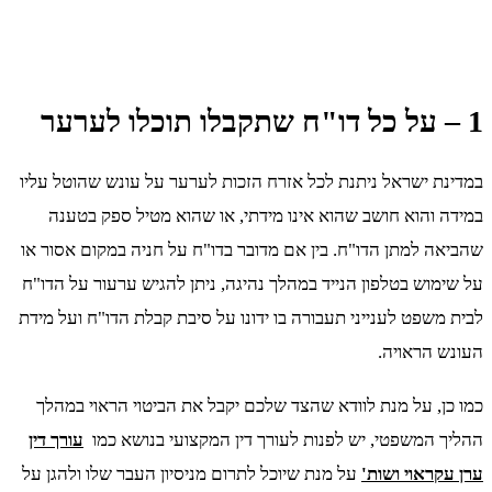
1 – על כל דו"ח שתקבלו תוכלו לערער
במדינת ישראל ניתנת לכל אזרח הזכות לערער על עונש שהוטל עליו
במידה והוא חושב שהוא אינו מידתי, או שהוא מטיל ספק בטענה
שהביאה למתן הדו"ח. בין אם מדובר בדו"ח על חניה במקום אסור או
על שימוש בטלפון הנייד במהלך נהיגה, ניתן להגיש ערעור על הדו"ח
לבית משפט לענייני תעבורה בו ידונו על סיבת קבלת הדו"ח ועל מידת
העונש הראויה.
כמו כן, על מנת לוודא שהצד שלכם יקבל את הביטוי הראוי במהלך
ההליך המשפטי, יש לפנות לעורך דין המקצועי בנושא כמו
עורך דין
ערן עקראוי ושות'
על מנת שיוכל לתרום מניסיון העבר שלו ולהגן על