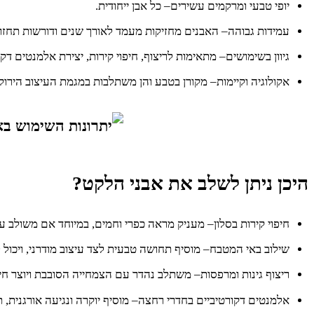
יופי טבעי ומרקמים עשירים– כל אבן ייחודית.
עמידות גבוהה– האבנים מחזיקות מעמד לאורך שנים ודורשות תחזוק
גיוון בשימושים– מתאימות לריצוף, חיפוי קירות, יצירת אלמנטים דקו
אקולוגיה וקיימות– מקורן בטבע והן משתלבות במגמת העיצוב הירוק
היכן ניתן לשלב את אבני הלקט?
חיפוי קירות בסלון– מעניק מראה כפרי וחמים, במיוחד אם משולב
שילוב באי המטבח– מוסיף תחושה טבעית לצד עיצוב מודרני, ויכול
ריצוף גינות ומרפסות– משתלב נהדר עם הצמחייה הסובבת ויוצר חיבו
אלמנטים דקורטיביים בחדרי רחצה– מוסיף יוקרה ונגיעה אורגנית, תו